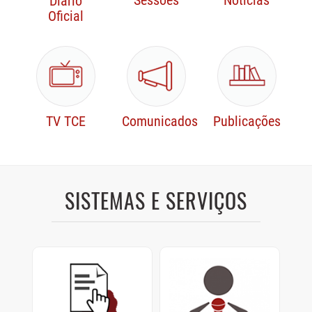
Sessões
Notícias
Diário
Oficial
TV TCE
Comunicados
Publicações
SISTEMAS E SERVIÇOS
Protocolo Digital
Sustentação Oral e
Memoriais
Cadastre e consulte
documentos enviados ao
Sustentações orais dos