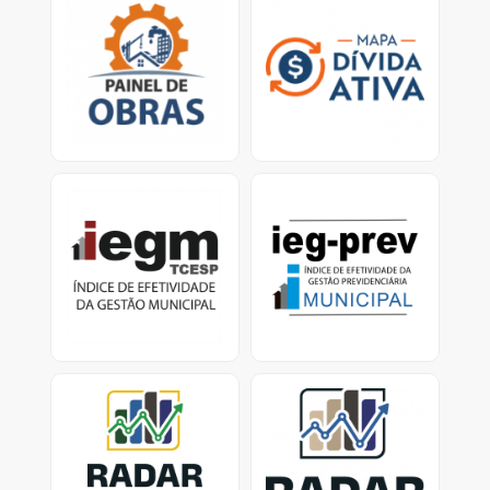
Mapa virtual que
Ferramenta traz dados
permite que o cidadão
sobre os esforços dos
verifique obras em
municípios para
atraso e/ou paralisadas.
recuperar valores
devidos ao erário.<
IEGM
IEG-Prev Municipal:
Índice de Efetividade da
Índice de Efetividade da
Gestão Previdenciária
Gestão Municipal -
Dados e Relatórios
Previdência Municipal -
dados dos Municípios
com RPPS ativo
Radar nacional dos
Radar dos investimentos
investimentos dos RPPS
dos RPPS-SP
Consolidação dos
Painel de investimentos
investimentos dos RPPS
dos Regimes Próprios de