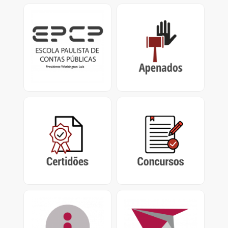
EPCP
Apenados
Escola Paulista de
Impedimentos de
Contas Públicas
Contrato / Licitação,
Presidente Washington
Certificado de
Luís.
Apenamento e
Impedimento de
Repasse
Certidões
Concursos
Certidão Negativa de
Concursos encerrados,
Contas Julgadas
em andamento e
Irregulares e Certidão de
abertos do Tribunal de
Tempo de Contribuição
Contas do Estado de São
Paulo
Acesso à Informação
PUSH
Pedidos de Acesso nos
Sistema de