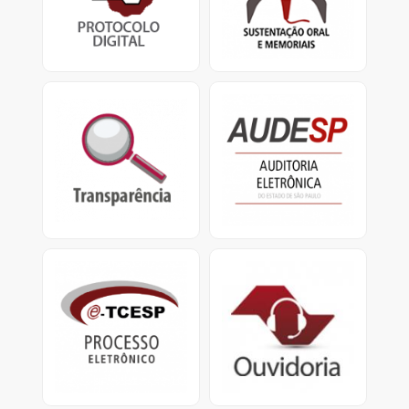
TCESP.
defensores
e apresentação de
memoriais.
Transparência
Audesp
Portal da Transparência
O Sistema de Auditoria
do TCESP e Portal da
Eletrônica visa coletar
Transparência Municipal
dados das entidades
jurisdicionadas.
e-TCESP
Ouvidoria
Sistema de Processo
Ouvidoria do
Eletrônico
TCESP: Central de
Atendimento
0800.800.7575