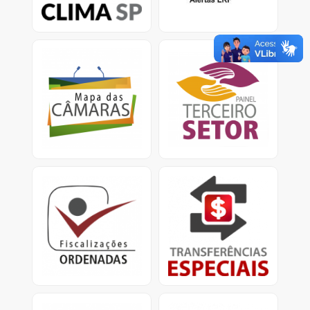
climáticas.
Mapa das Câmaras
Painel Terceiro Setor
Informações sobre Gasto
A plataforma apresenta
com pessoal e custeio
dados e informações
no Legislativo nos
sobre os ajustes com
municípios.
entidades do Terceiro
Setor.
Fiscalizações Ordenadas
Transferências Especiais
Relatórios consolidados
Apresenta informações
para divulgação
detalhadas sobre as
de resultados e
transferências especiais,
providências cabíveis.
conhecidas como
emendas pix.<
Obras Paralisadas
Mapa da Dívida Ativa