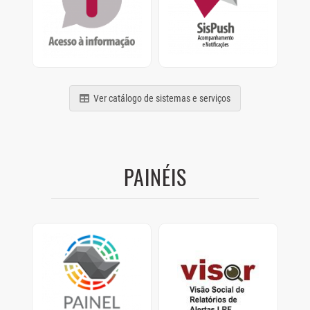
termos da Lei nº
Acompanhamento e
12.527/2011
Notificações de
relatórios, processos e
comunicados
Ver catálogo de sistemas e serviços
PAINÉIS
Painel Clima SP
Visor
Painel com dados de
Visão Social de
como os Municípios
Relatórios de Alertas
estão se preparando
LRF.
para as mudanças