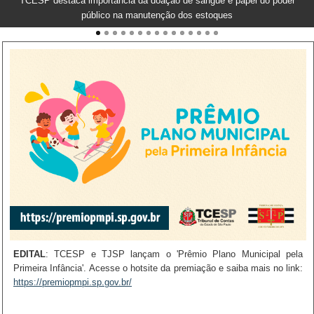
TCESP promoverá encontro de Formação de Conselheiros Municipais
do FUNDEB e de Saúde
EDITAL
AGOSTO LILÁS:
HOMENAGEM:
VISITA:
EVENTO:
PARTICIPE:
: TCESP e TJSP lançam o 'Prêmio Plano Municipal pela
Primeira Infância'. Acesse o hotsite da premiação e saiba mais no link:
https://premiopmpi.sp.gov.br/
https://go.tce.sp.gov.br/vim5d9