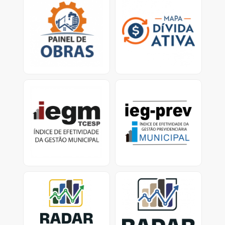
Mapa virtual que
Ferramenta traz dados
permite que o cidadão
sobre os esforços dos
verifique obras em
municípios para
atraso e/ou paralisadas.
recuperar valores
devidos ao erário.<
IEGM
IEG-Prev Municipal:
Índice de Efetividade da
Índice de Efetividade da
Gestão Previdenciária
Gestão Municipal -
Dados e Relatórios
Previdência Municipal -
dados dos Municípios
com RPPS ativo
Radar nacional dos
Radar dos investimentos
investimentos dos RPPS
dos RPPS-SP
Consolidação dos
Painel de investimentos
investimentos dos RPPS
dos Regimes Próprios de