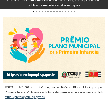
TCESP promoverá encontro de Formação de Conselheiros Municipais
do FUNDEB e de Saúde
EDITAL
AGOSTO LILÁS:
HOMENAGEM:
VISITA:
EVENTO:
PARTICIPE:
: TCESP e TJSP lançam o 'Prêmio Plano Municipal pela
Primeira Infância'. Acesse o hotsite da premiação e saiba mais no link:
https://premiopmpi.sp.gov.br/
https://go.tce.sp.gov.br/vim5d9