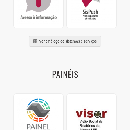
termos da Lei nº
Acompanhamento e
12.527/2011
Notificações de
relatórios, processos e
comunicados
Ver catálogo de sistemas e serviços
PAINÉIS
Painel Clima SP
Visor
Painel com dados de
Visão Social de
como os Municípios
Relatórios de Alertas
estão se preparando
LRF.
para as mudanças