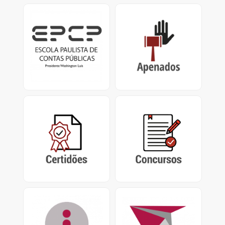
EPCP
Apenados
Escola Paulista de
Impedimentos de
Contas Públicas
Contrato / Licitação,
Presidente Washington
Certificado de
Luís.
Apenamento e
Impedimento de
Repasse
Certidões
Concursos
Certidão Negativa de
Concursos encerrados,
Contas Julgadas
em andamento e
Irregulares e Certidão de
abertos do Tribunal de
Tempo de Contribuição
Contas do Estado de São
Paulo
Acesso à Informação
PUSH
Pedidos de Acesso nos
Sistema de