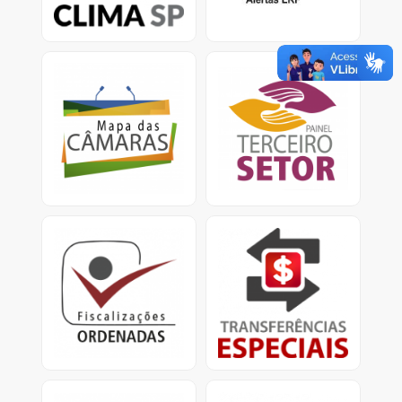
climáticas.
Mapa das Câmaras
Painel Terceiro Setor
Informações sobre Gasto
A plataforma apresenta
com pessoal e custeio
dados e informações
no Legislativo nos
sobre os ajustes com
municípios.
entidades do Terceiro
Setor.
Fiscalizações Ordenadas
Transferências Especiais
Relatórios consolidados
Apresenta informações
para divulgação
detalhadas sobre as
de resultados e
transferências especiais,
providências cabíveis.
conhecidas como
emendas pix.<
Obras Paralisadas
Mapa da Dívida Ativa