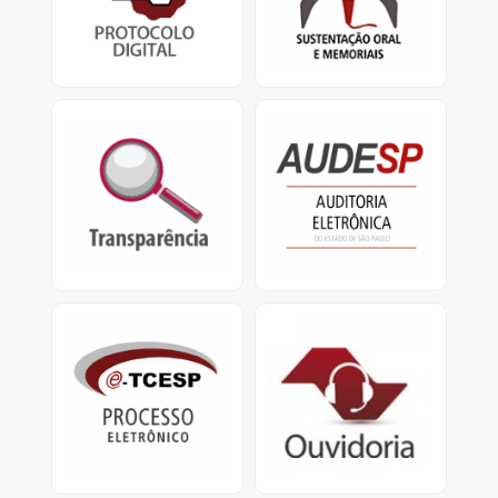
TCESP.
defensores
e apresentação de
memoriais.
Transparência
Audesp
Portal da Transparência
O Sistema de Auditoria
do TCESP e Portal da
Eletrônica visa coletar
Transparência Municipal
dados das entidades
jurisdicionadas.
e-TCESP
Ouvidoria
Sistema de Processo
Ouvidoria do
Eletrônico
TCESP: Central de
Atendimento
0800.800.7575