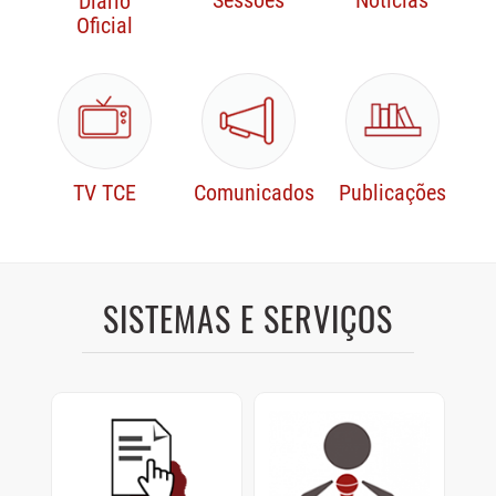
Sessões
Notícias
Diário
Oficial
TV TCE
Comunicados
Publicações
SISTEMAS E SERVIÇOS
Protocolo Digital
Sustentação Oral e
Memoriais
Cadastre e consulte
documentos enviados ao
Sustentações orais dos