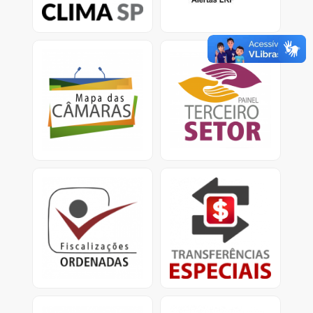
climáticas.
Mapa das Câmaras
Painel Terceiro Setor
Informações sobre Gasto
A plataforma apresenta
com pessoal e custeio
dados e informações
no Legislativo nos
sobre os ajustes com
municípios.
entidades do Terceiro
Setor.
Fiscalizações Ordenadas
Transferências Especiais
Relatórios consolidados
Apresenta informações
para divulgação
detalhadas sobre as
de resultados e
transferências especiais,
providências cabíveis.
conhecidas como
emendas pix.<
Obras Paralisadas
Mapa da Dívida Ativa