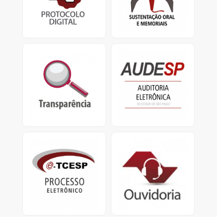
TCESP.
defensores
e apresentação de
memoriais.
Transparência
Audesp
Portal da Transparência
O Sistema de Auditoria
do TCESP e Portal da
Eletrônica visa coletar
Transparência Municipal
dados das entidades
jurisdicionadas.
e-TCESP
Ouvidoria
Sistema de Processo
Ouvidoria do
Eletrônico
TCESP: Central de
Atendimento
0800.800.7575