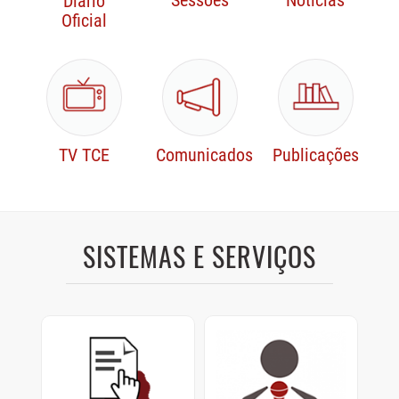
Sessões
Notícias
Diário
Oficial
TV TCE
Comunicados
Publicações
SISTEMAS E SERVIÇOS
Protocolo Digital
Sustentação Oral e
Memoriais
Cadastre e consulte
documentos enviados ao
Sustentações orais dos