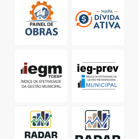
Mapa virtual que
Ferramenta traz dados
permite que o cidadão
sobre os esforços dos
verifique obras em
municípios para
atraso e/ou paralisadas.
recuperar valores
devidos ao erário.<
IEGM
IEG-Prev Municipal:
Índice de Efetividade da
Índice de Efetividade da
Gestão Previdenciária
Gestão Municipal -
Dados e Relatórios
Previdência Municipal -
dados dos Municípios
com RPPS ativo
Radar nacional dos
Radar dos investimentos
investimentos dos RPPS
dos RPPS-SP
Consolidação dos
Painel de investimentos
investimentos dos RPPS
dos Regimes Próprios de