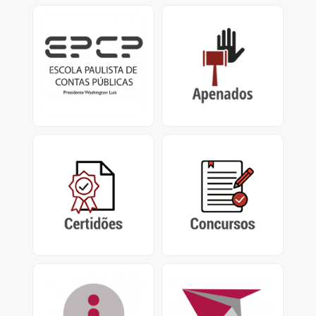
EPCP
Apenados
Escola Paulista de
Impedimentos de
Contas Públicas
Contrato / Licitação,
Presidente Washington
Certificado de
Luís.
Apenamento e
Impedimento de
Repasse
Certidões
Concursos
Certidão Negativa de
Concursos encerrados,
Contas Julgadas
em andamento e
Irregulares e Certidão de
abertos do Tribunal de
Tempo de Contribuição
Contas do Estado de São
Paulo
Acesso à Informação
PUSH
Pedidos de Acesso nos
Sistema de