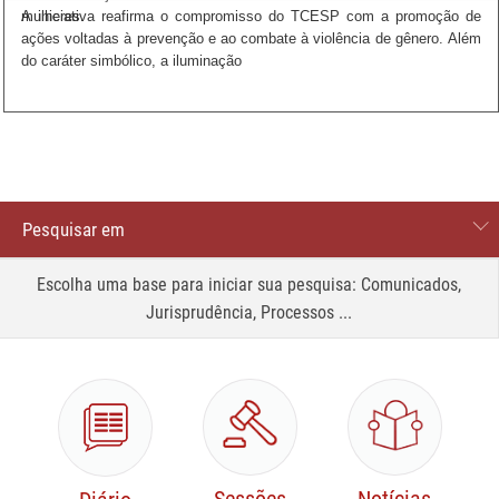
mulheres.
A iniciativa reafirma o compromisso do TCESP com a promoção de
ações voltadas à prevenção e ao combate à violência de gênero. Além
do caráter simbólico, a iluminação
Pesquisar em
Processos
Escolha uma base para iniciar sua pesquisa: Comunicados,
Jurisprudência, Processos ...
Comunicados
Site
Jurisprudência
Legislação e normas