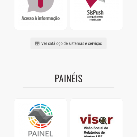
termos da Lei nº
Acompanhamento e
12.527/2011
Notificações de
relatórios, processos e
comunicados
Ver catálogo de sistemas e serviços
PAINÉIS
Painel Clima SP
Visor
Painel com dados de
Visão Social de
como os Municípios
Relatórios de Alertas
estão se preparando
LRF.
para as mudanças