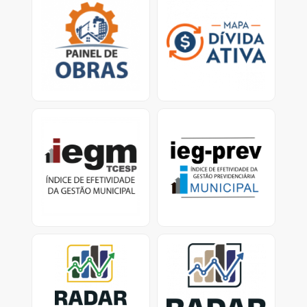
Mapa virtual que
Ferramenta traz dados
permite que o cidadão
sobre os esforços dos
verifique obras em
municípios para
atraso e/ou paralisadas.
recuperar valores
devidos ao erário.<
IEGM
IEG-Prev Municipal:
Índice de Efetividade da
Índice de Efetividade da
Gestão Previdenciária
Gestão Municipal -
Dados e Relatórios
Previdência Municipal -
dados dos Municípios
com RPPS ativo
Radar nacional dos
Radar dos investimentos
investimentos dos RPPS
dos RPPS-SP
Consolidação dos
Painel de investimentos
investimentos dos RPPS
dos Regimes Próprios de