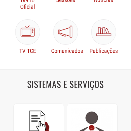
Sessões
Notícias
Diário
Oficial
TV TCE
Comunicados
Publicações
SISTEMAS E SERVIÇOS
Protocolo Digital
Sustentação Oral e
Memoriais
Cadastre e consulte
documentos enviados ao
Sustentações orais dos