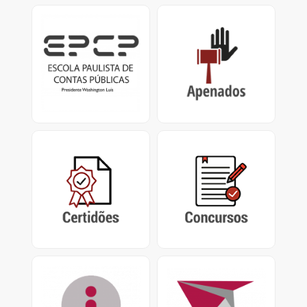
EPCP
Apenados
Escola Paulista de
Impedimentos de
Contas Públicas
Contrato / Licitação,
Presidente Washington
Certificado de
Luís.
Apenamento e
Impedimento de
Repasse
Certidões
Concursos
Certidão Negativa de
Concursos encerrados,
Contas Julgadas
em andamento e
Irregulares e Certidão de
abertos do Tribunal de
Tempo de Contribuição
Contas do Estado de São
Paulo
Acesso à Informação
PUSH
Pedidos de Acesso nos
Sistema de