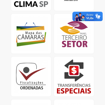
climáticas.
Mapa das Câmaras
Painel Terceiro Setor
Informações sobre Gasto
A plataforma apresenta
com pessoal e custeio
dados e informações
no Legislativo nos
sobre os ajustes com
municípios.
entidades do Terceiro
Setor.
Fiscalizações Ordenadas
Transferências Especiais
Relatórios consolidados
Apresenta informações
para divulgação
detalhadas sobre as
de resultados e
transferências especiais,
providências cabíveis.
conhecidas como
emendas pix.<
Obras Paralisadas
Mapa da Dívida Ativa