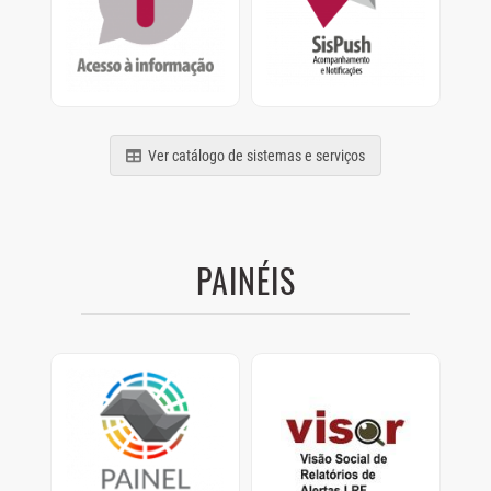
termos da Lei nº
Acompanhamento e
12.527/2011
Notificações de
relatórios, processos e
comunicados
Ver catálogo de sistemas e serviços
PAINÉIS
Painel Clima SP
Visor
Painel com dados de
Visão Social de
como os Municípios
Relatórios de Alertas
estão se preparando
LRF.
para as mudanças