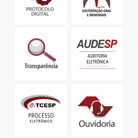
TCESP.
defensores
e apresentação de
memoriais.
Transparência
Audesp
Portal da Transparência
O Sistema de Auditoria
do TCESP e Portal da
Eletrônica visa coletar
Transparência Municipal
dados das entidades
jurisdicionadas.
e-TCESP
Ouvidoria
Sistema de Processo
Ouvidoria do
Eletrônico
TCESP: Central de
Atendimento
0800.800.7575