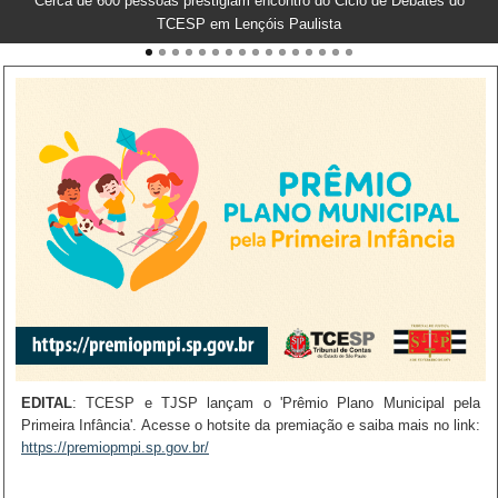
TCESP destaca importância da doação de sangue e papel do poder
Cerca de 600 pessoas prestigiam encontro do Ciclo de Debates do
público na manutenção dos estoques
TCESP em Lençóis Paulista
EDITAL
AGOSTO LILÁS:
HOMENAGEM:
VISITA:
EVENTO:
PARTICIPE:
: TCESP e TJSP lançam o 'Prêmio Plano Municipal pela
Primeira Infância'. Acesse o hotsite da premiação e saiba mais no link:
https://premiopmpi.sp.gov.br/
https://go.tce.sp.gov.br/vim5d9