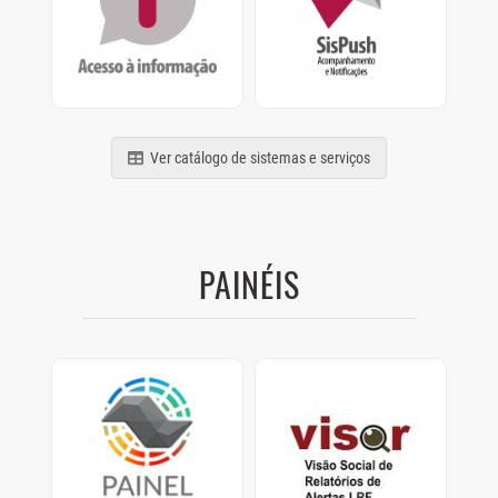
termos da Lei nº
Acompanhamento e
12.527/2011
Notificações de
relatórios, processos e
comunicados
Ver catálogo de sistemas e serviços
PAINÉIS
Painel Clima SP
Visor
Painel com dados de
Visão Social de
como os Municípios
Relatórios de Alertas
estão se preparando
LRF.
para as mudanças