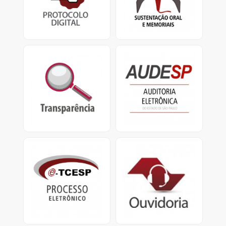
TCESP.
defensores
e apresentação de
memoriais.
Transparência
Audesp
Portal da Transparência
O Sistema de Auditoria
do TCESP e Portal da
Eletrônica visa coletar
Transparência Municipal
dados das entidades
jurisdicionadas.
e-TCESP
Ouvidoria
Sistema de Processo
Ouvidoria do
Eletrônico
TCESP: Central de
Atendimento
0800.800.7575