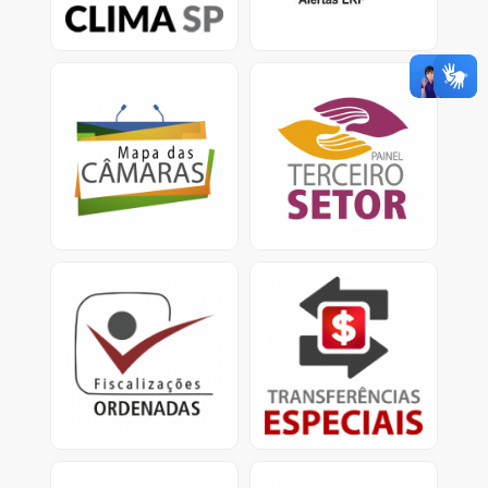
climáticas.
Mapa das Câmaras
Painel Terceiro Setor
Informações sobre Gasto
A plataforma apresenta
com pessoal e custeio
dados e informações
no Legislativo nos
sobre os ajustes com
municípios.
entidades do Terceiro
Setor.
Fiscalizações Ordenadas
Transferências Especiais
Relatórios consolidados
Apresenta informações
para divulgação
detalhadas sobre as
de resultados e
transferências especiais,
providências cabíveis.
conhecidas como
emendas pix.<
Obras Paralisadas
Mapa da Dívida Ativa