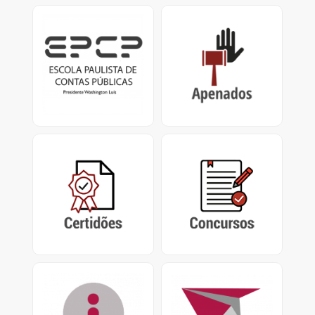
EPCP
Apenados
Escola Paulista de
Impedimentos de
Contas Públicas
Contrato / Licitação,
Presidente Washington
Certificado de
Luís.
Apenamento e
Impedimento de
Repasse
Certidões
Concursos
Certidão Negativa de
Concursos encerrados,
Contas Julgadas
em andamento e
Irregulares e Certidão de
abertos do Tribunal de
Tempo de Contribuição
Contas do Estado de São
Paulo
Acesso à Informação
PUSH
Pedidos de Acesso nos
Sistema de