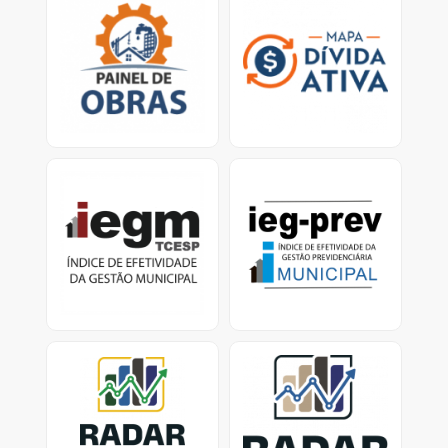
Mapa virtual que
Ferramenta traz dados
permite que o cidadão
sobre os esforços dos
verifique obras em
municípios para
atraso e/ou paralisadas.
recuperar valores
devidos ao erário.<
IEGM
IEG-Prev Municipal:
Índice de Efetividade da
Índice de Efetividade da
Gestão Previdenciária
Gestão Municipal -
Dados e Relatórios
Previdência Municipal -
dados dos Municípios
com RPPS ativo
Radar nacional dos
Radar dos investimentos
investimentos dos RPPS
dos RPPS-SP
Consolidação dos
Painel de investimentos
investimentos dos RPPS
dos Regimes Próprios de