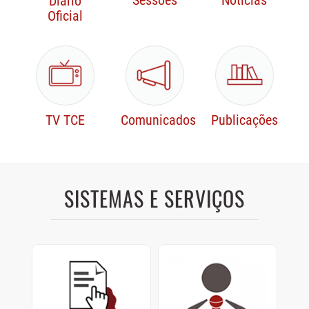
Sessões
Notícias
Diário
Oficial
TV TCE
Comunicados
Publicações
SISTEMAS E SERVIÇOS
Protocolo Digital
Sustentação Oral e
Memoriais
Cadastre e consulte
documentos enviados ao
Sustentações orais dos