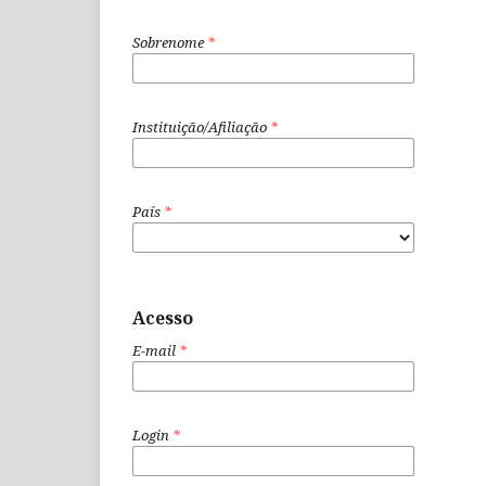
Sobrenome
*
Instituição/Afiliação
*
País
*
Acesso
E-mail
*
Login
*