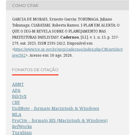
COMO CITAR
GARCIA DE MORAIS, Ernesto Garcia; TOKUNAGA, Juliano
Tokunaga; CIABATARI, Roberta Ramos. I-PLAN EM ALERTA: O
QUE O IEG-M REVELA SOBRE O PLANEJAMENTO NAS
PREFEITURAS PAULISTAS?.
Cadernos
, [S.l.], v. 1, n. 15, p. 257-
279, out. 2025. ISSN 2595-2412. Disponível em:
<
https://www.tce.sp.gov.br/epcp/cadernos/index.php/CM/article/v
iew/362
>. Acesso em: 10 ago. 2026.
FOMATOS DE CITAÇÃO
ABNT
APA
BibTeX
CBE
EndNote - formato Macintosh & Windows
MLA
ProCite - formato RIS (Macintosh & Windows)
RefWorks
Turabian