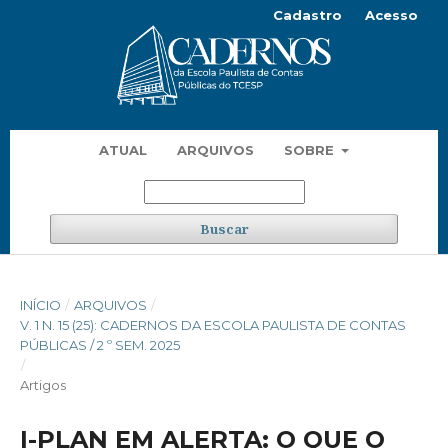
Cadastro
Acesso
ATUAL
ARQUIVOS
SOBRE
Buscar
INÍCIO
/
ARQUIVOS
/
V. 1 N. 15 (25): CADERNOS DA ESCOLA PAULISTA DE CONTAS
PÚBLICAS / 2 º SEM. 2025
/
Artigos
I-PLAN EM ALERTA: O QUE O