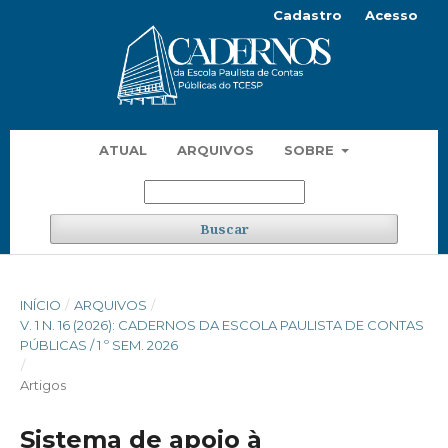
Cadastro
Acesso
ATUAL
ARQUIVOS
SOBRE
Buscar
INÍCIO
/
ARQUIVOS
/
V. 1 N. 16 (2026): CADERNOS DA ESCOLA PAULISTA DE CONTAS
PÚBLICAS / 1 º SEM. 2026
/
Artigos
Sistema de apoio à