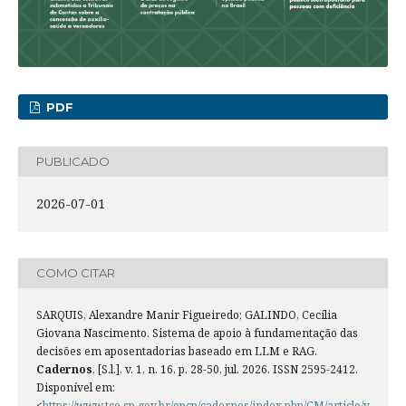
PDF
PUBLICADO
2026-07-01
COMO CITAR
SARQUIS, Alexandre Manir Figueiredo; GALINDO, Cecília
Giovana Nascimento. Sistema de apoio à fundamentação das
decisões em aposentadorias baseado em LLM e RAG.
Cadernos
, [S.l.], v. 1, n. 16, p. 28-50, jul. 2026. ISSN 2595-2412.
Disponível em:
<
https://www.tce.sp.gov.br/epcp/cadernos/index.php/CM/article/v