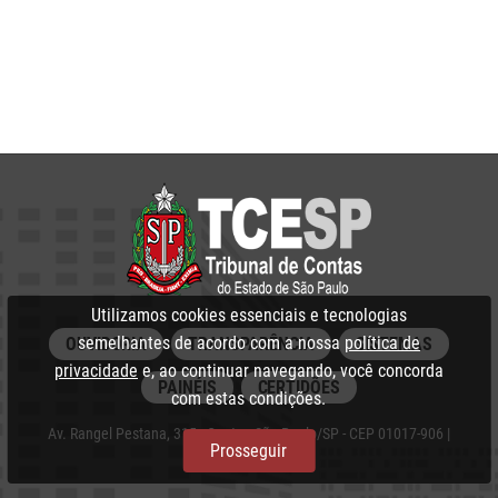
Utilizamos cookies essenciais e tecnologias
semelhantes de acordo com a nossa
política de
OUVIDORIA
TRANSPARÊNCIA
SISTEMAS
privacidade
e, ao continuar navegando, você concorda
PAINÉIS
CERTIDÕES
com estas condições.
Av. Rangel Pestana, 315 - Centro, São Paulo/SP - CEP 01017-906 |
Prosseguir
PABX: 3292‑3266