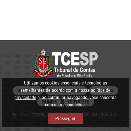
Utilizamos cookies essenciais e tecnologias
semelhantes de acordo com a nossa
política de
OUVIDORIA
TRANSPARÊNCIA
SISTEMAS
privacidade
e, ao continuar navegando, você concorda
PAINÉIS
CERTIDÕES
com estas condições.
Av. Rangel Pestana, 315 - Centro, São Paulo/SP - CEP 01017-906 |
Prosseguir
PABX: 3292‑3266