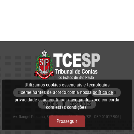
Utilizamos cookies essenciais e tecnologias
semelhantes de acordo com a nossa
política de
OUVIDORIA
TRANSPARÊNCIA
SISTEMAS
privacidade
e, ao continuar navegando, você concorda
PAINÉIS
CERTIDÕES
com estas condições.
Av. Rangel Pestana, 315 - Centro, São Paulo/SP - CEP 01017-906 |
Prosseguir
PABX: 3292‑3266