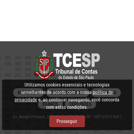
Utilizamos cookies essenciais e tecnologias
semelhantes de acordo com a nossa
política de
OUVIDORIA
TRANSPARÊNCIA
SISTEMAS
privacidade
e, ao continuar navegando, você concorda
PAINÉIS
CERTIDÕES
com estas condições.
Av. Rangel Pestana, 315 - Centro, São Paulo/SP - CEP 01017-906 |
Prosseguir
PABX: 3292‑3266