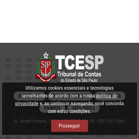
Utilizamos cookies essenciais e tecnologias
semelhantes de acordo com a nossa
política de
OUVIDORIA
TRANSPARÊNCIA
SISTEMAS
privacidade
e, ao continuar navegando, você concorda
PAINÉIS
CERTIDÕES
com estas condições.
Av. Rangel Pestana, 315 - Centro, São Paulo/SP - CEP 01017-906 |
Prosseguir
PABX: 3292‑3266