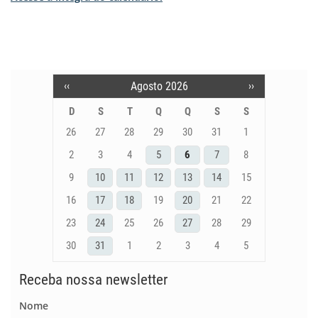
‹‹
Agosto 2026
››
Pagination
D
S
T
Q
Q
S
S
26
27
28
29
30
31
1
2
3
4
5
6
7
8
9
10
11
12
13
14
15
16
17
18
19
20
21
22
23
24
25
26
27
28
29
30
31
1
2
3
4
5
Receba nossa newsletter
Nome