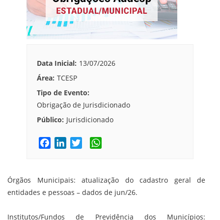
Data Inicial:
13/07/2026
Área:
TCESP
Tipo de Evento:
Obrigação de Jurisdicionado
Público:
Jurisdicionado
F
L
T
W
a
i
w
h
c
n
i
a
e
k
t
t
Órgãos Municipais: atualização do cadastro geral de
b
e
t
s
entidades e pessoas – dados de jun/26.
o
d
e
A
o
I
r
p
Institutos/Fundos de Previdência dos Municípios: