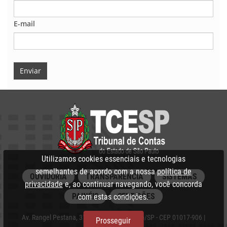
E-mail
Enviar
Utilizamos cookies essenciais e tecnologias
semelhantes de acordo com a nossa
política de
OUVIDORIA
TRANSPARÊNCIA
SISTEMAS
privacidade
e, ao continuar navegando, você concorda
PAINÉIS
CERTIDÕES
com estas condições.
Av. Rangel Pestana, 315 - Centro, São Paulo/SP - CEP 01017-906 |
Prosseguir