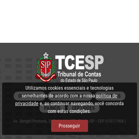
Utilizamos cookies essenciais e tecnologias
semelhantes de acordo com a nossa
política de
OUVIDORIA
TRANSPARÊNCIA
SISTEMAS
privacidade
e, ao continuar navegando, você concorda
PAINÉIS
CERTIDÕES
com estas condições.
Av. Rangel Pestana, 315 - Centro, São Paulo/SP - CEP 01017-906 |
Prosseguir
PABX: 3292‑3266