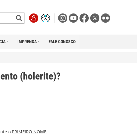
CIA
IMPRENSA
FALE CONOSCO
nto (holerite)?
ente o
PRIMEIRO NOME
.