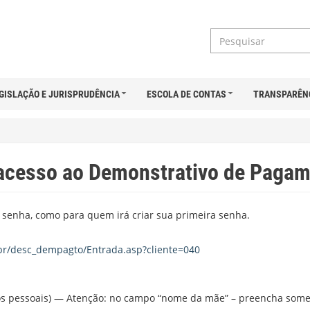
GISLAÇÃO E JURISPRUDÊNCIA
ESCOLA DE CONTAS
TRANSPARÊN
acesso ao Demonstrativo de Pagame
senha, como para quem irá criar sua primeira senha.
.br/desc_dempagto/Entrada.asp?cliente=040
dos pessoais) — Atenção: no campo “nome da mãe” – preencha som