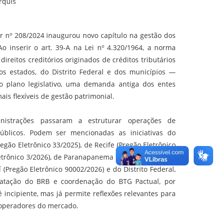
rquis
r nº 208/2024 inaugurou novo capítulo na gestão dos
 Ao inserir o art. 39-A na Lei nº 4.320/1964, a norma
ireitos creditórios originados de créditos tributários
dos estados, do Distrito Federal e dos municípios —
o plano legislativo, uma demanda antiga dos entes
is flexíveis de gestão patrimonial.
nistrações passaram a estruturar operações de
públicos. Podem ser mencionadas as iniciativas do
egão Eletrônico 33/2025), de Recife (Pregão Eletrônico
etrônico 3/2026), de Paranapanema (Pregão Presencial
 (Pregão Eletrônico 90002/2026) e do Distrito Federal,
ratação do BRB e coordenação do BTG Pactual, por
 incipiente, mas já permite reflexões relevantes para
e operadores do mercado.