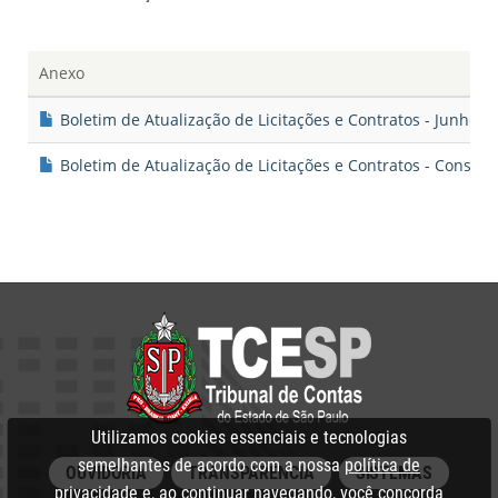
Anexo
Boletim de Atualização de Licitações e Contratos - Junho 2
Boletim de Atualização de Licitações e Contratos - Consoli
Utilizamos cookies essenciais e tecnologias
semelhantes de acordo com a nossa
política de
OUVIDORIA
TRANSPARÊNCIA
SISTEMAS
privacidade
e, ao continuar navegando, você concorda