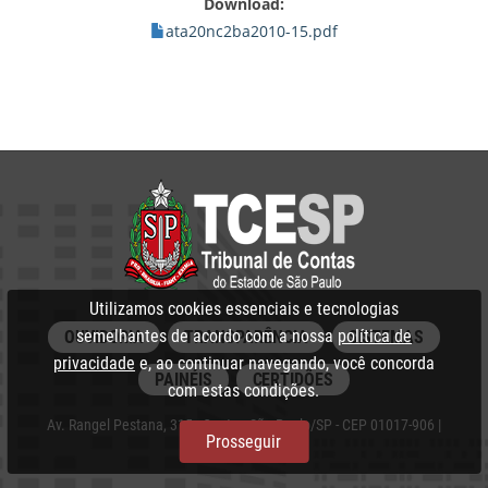
Download:
ata20nc2ba2010-15.pdf
Utilizamos cookies essenciais e tecnologias
semelhantes de acordo com a nossa
política de
OUVIDORIA
TRANSPARÊNCIA
SISTEMAS
privacidade
e, ao continuar navegando, você concorda
PAINÉIS
CERTIDÕES
com estas condições.
Av. Rangel Pestana, 315 - Centro, São Paulo/SP - CEP 01017-906 |
Prosseguir
PABX: 3292‑3266