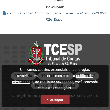
Download:
ata20nc2ba2020-1520-20slim20suprimentos20-20tca203.957-
026-15.pdf
Utilizamos cookies essenciais e tecnologias
semelhantes de acordo com a nossa
política de
OUVIDORIA
TRANSPARÊNCIA
SISTEMAS
privacidade
e, ao continuar navegando, você concorda
PAINÉIS
CERTIDÕES
com estas condições.
Av. Rangel Pestana, 315 - Centro, São Paulo/SP - CEP 01017-906 |
Prosseguir
PABX: 3292‑3266