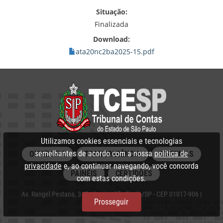
Situação:
Finalizada
Download:
ata20nc2ba2025-15.pdf
Utilizamos cookies essenciais e tecnologias
semelhantes de acordo com a nossa
política de
OUVIDORIA
TRANSPARÊNCIA
SISTEMAS
privacidade
e, ao continuar navegando, você concorda
PAINÉIS
CERTIDÕES
com estas condições.
Av. Rangel Pestana, 315 - Centro, São Paulo/SP - CEP 01017-906 |
Prosseguir
PABX: 3292‑3266