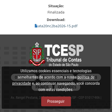
Situação:
Finalizada
Download:
ata20nc2ba2026-15.pdf
Utilizamos cookies essenciais e tecnologias
semelhantes de acordo com a nossa
política de
OUVIDORIA
TRANSPARÊNCIA
SISTEMAS
privacidade
e, ao continuar navegando, você concorda
PAINÉIS
CERTIDÕES
com estas condições.
Av. Rangel Pestana, 315 - Centro, São Paulo/SP - CEP 01017-906 |
Prosseguir
PABX: 3292‑3266