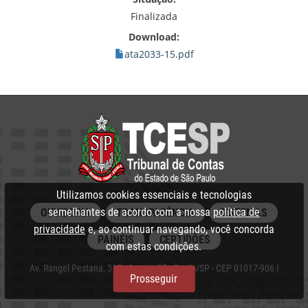
Finalizada
Download:
ata2033-15.pdf
Utilizamos cookies essenciais e tecnologias
semelhantes de acordo com a nossa
política de
OUVIDORIA
TRANSPARÊNCIA
SISTEMAS
privacidade
e, ao continuar navegando, você concorda
PAINÉIS
CERTIDÕES
com estas condições.
Av. Rangel Pestana, 315 - Centro, São Paulo/SP - CEP 01017-906 |
Prosseguir
PABX: 3292‑3266