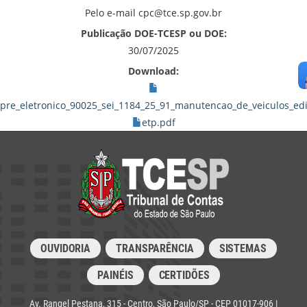
Pelo e-mail cpc@tce.sp.gov.br
Publicação DOE-TCESP ou DOE:
30/07/2025
Download:
pre_eletronico_90025_sei_1184_25_91_manutencao_de_veiculos_ed
etp.pdf
OUVIDORIA
TRANSPARÊNCIA
SISTEMAS
PAINÉIS
CERTIDÕES
Av. Rangel Pestana, 315 - Centro, São Paulo/SP - CEP 01017-906 |