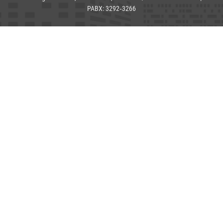
PABX: 3292‑3266