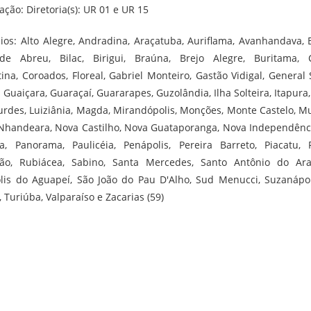
ação: Diretoria(s): UR 01 e UR 15
ios: Alto Alegre, Andradina, Araçatuba, Auriflama, Avanhandava, 
e Abreu, Bilac, Birigui, Braúna, Brejo Alegre, Buritama, C
ina, Coroados, Floreal, Gabriel Monteiro, Gastão Vidigal, General 
, Guaiçara, Guaraçaí, Guararapes, Guzolândia, Ilha Solteira, Itapura,
ourdes, Luiziânia, Magda, Mirandópolis, Monções, Monte Castelo, M
 Nhandeara, Nova Castilho, Nova Guataporanga, Nova Independênc
ia, Panorama, Paulicéia, Penápolis, Pereira Barreto, Piacatu, P
são, Rubiácea, Sabino, Santa Mercedes, Santo Antônio do Ara
lis do Aguapeí, São João do Pau D'Alho, Sud Menucci, Suzanápol
, Turiúba, Valparaíso e Zacarias (59)