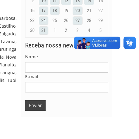
9
10
11
12
13
14
15
16
17
18
19
20
21
22
Barbosa,
23
24
25
26
27
28
29
astilho,
30
31
1
2
3
4
5
Salgado,
 Lavínia,
Receba nossa newsletter
urutinga
Nome
ia, Nova
lanalto,
canguá,
E-mail
is, Tupi
Enviar