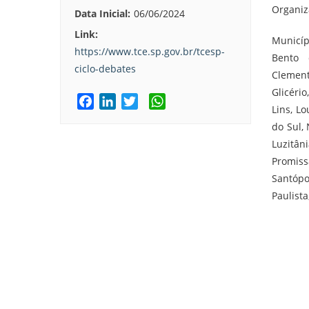
Organiz
Data Inicial:
06/06/2024
Link:
Municíp
https://www.tce.sp.gov.br/tcesp-
Bento d
ciclo-debates
Clement
Glicério
F
L
T
W
Lins, L
a
i
w
h
do Sul,
c
n
i
a
Luzitân
e
k
t
t
Promis
b
e
t
s
Santópo
o
d
e
A
Paulista
o
I
r
p
k
n
p