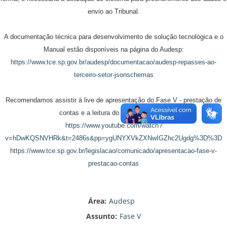
envio ao Tribunal.
A documentação técnica para desenvolvimento de solução tecnológica e o
Manual estão disponíveis na página do Audesp:
https://www.tce.sp.gov.br/audesp/documentacao/audesp-repasses-ao-
terceiro-setor-jsonschemas
Recomendamos assistir à live de apresentação do Fase V - prestação de
contas e a leitura do material da live:
https://www.youtube.com/watch?
v=hDwKQSNVHRk&t=2486s&pp=ygUNYXVkZXNwIGZhc2Ugdg%3D%3D
​https://www.tce.sp.gov.br/legislacao/comunicado/apresentacao-fase-v-
prestacao-contas
Área:
Audesp
Assunto:
Fase V