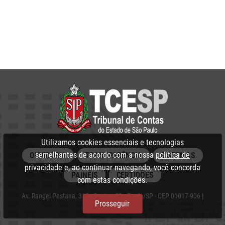
Utilizamos cookies essenciais e tecnologias
semelhantes de acordo com a nossa
política de
OUVIDORIA
TRANSPARÊNCIA
SISTEMAS
privacidade
e, ao continuar navegando, você concorda
PAINÉIS
CERTIDÕES
com estas condições.
Av. Rangel Pestana, 315 - Centro, São Paulo/SP - CEP 01017-906 |
Prosseguir
PABX: 3292‑3266