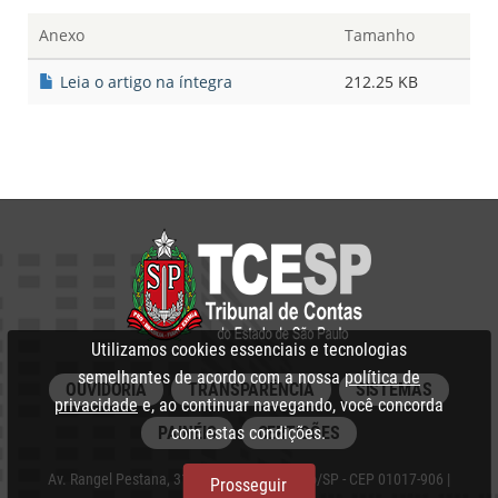
Anexo
Tamanho
Leia o artigo na íntegra
212.25 KB
Utilizamos cookies essenciais e tecnologias
semelhantes de acordo com a nossa
política de
OUVIDORIA
TRANSPARÊNCIA
SISTEMAS
privacidade
e, ao continuar navegando, você concorda
com estas condições.
PAINÉIS
CERTIDÕES
Av. Rangel Pestana, 315 - Centro, São Paulo/SP - CEP 01017-906 |
Prosseguir