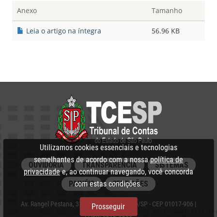
Anexo
Tamanho
Leia o artigo na íntegra
56.96 KB
Utilizamos cookies essenciais e tecnologias
semelhantes de acordo com a nossa
política de
OUVIDORIA
TRANSPARÊNCIA
SISTEMAS
privacidade
e, ao continuar navegando, você concorda
com estas condições.
PAINÉIS
CERTIDÕES
Av. Rangel Pestana, 315 - Centro, São Paulo/SP - CEP 01017-906 |
Prosseguir
PABX: 3292‑3266