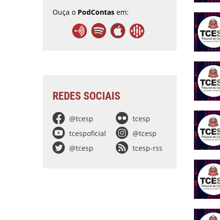
Ouça o
PodContas
em:
REDES SOCIAIS
@tcesp
tcesp
tcespoficial
@tcesp
@tcesp
tcesp-rss