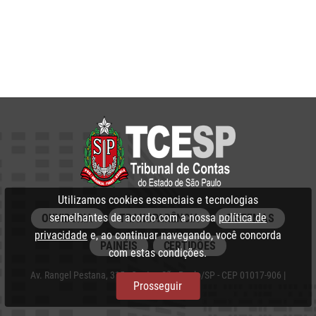
Utilizamos cookies essenciais e tecnologias
semelhantes de acordo com a nossa
política de
OUVIDORIA
TRANSPARÊNCIA
SISTEMAS
privacidade
e, ao continuar navegando, você concorda
PAINÉIS
CERTIDÕES
com estas condições.
Av. Rangel Pestana, 315 - Centro, São Paulo/SP - CEP 01017-906 |
Prosseguir
PABX: 3292‑3266