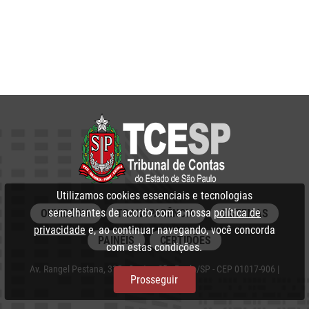
Utilizamos cookies essenciais e tecnologias
semelhantes de acordo com a nossa
política de
OUVIDORIA
TRANSPARÊNCIA
SISTEMAS
privacidade
e, ao continuar navegando, você concorda
PAINÉIS
CERTIDÕES
com estas condições.
Av. Rangel Pestana, 315 - Centro, São Paulo/SP - CEP 01017-906 |
Prosseguir
PABX: 3292‑3266