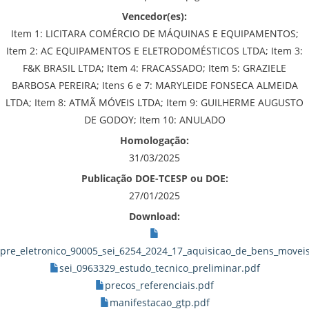
Vencedor(es):
Item 1: LICITARA COMÉRCIO DE MÁQUINAS E EQUIPAMENTOS;
Item 2: AC EQUIPAMENTOS E ELETRODOMÉSTICOS LTDA; Item 3:
F&K BRASIL LTDA; Item 4: FRACASSADO; Item 5: GRAZIELE
BARBOSA PEREIRA; Itens 6 e 7: MARYLEIDE FONSECA ALMEIDA
LTDA; Item 8: ATMÃ MÓVEIS LTDA; Item 9: GUILHERME AUGUSTO
DE GODOY; Item 10: ANULADO
Homologação:
31/03/2025
Publicação DOE-TCESP ou DOE:
27/01/2025
Download:
pre_eletronico_90005_sei_6254_2024_17_aquisicao_de_bens_movei
sei_0963329_estudo_tecnico_preliminar.pdf
precos_referenciais.pdf
manifestacao_gtp.pdf