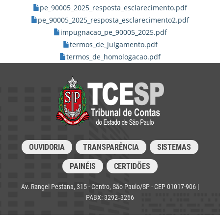
pe_90005_2025_resposta_esclarecimento.pdf
pe_90005_2025_resposta_esclarecimento2.pdf
impugnacao_pe_90005_2025.pdf
termos_de_julgamento.pdf
termos_de_homologacao.pdf
OUVIDORIA
TRANSPARÊNCIA
SISTEMAS
PAINÉIS
CERTIDÕES
Av. Rangel Pestana, 315 - Centro, São Paulo/SP - CEP 01017-906 |
PABX: 3292‑3266