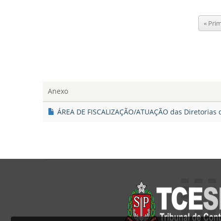
Pagination
Prime
« Pri
págin
Anexo
ÁREA DE FISCALIZAÇÃO/ATUAÇÃO das Diretorias de