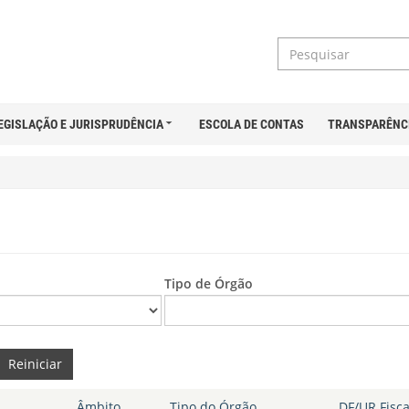
EGISLAÇÃO E JURISPRUDÊNCIA
ESCOLA DE CONTAS
TRANSPARÊNC
Tipo de Órgão
Reiniciar
Âmbito
Tipo do Órgão
DF/UR Fisca