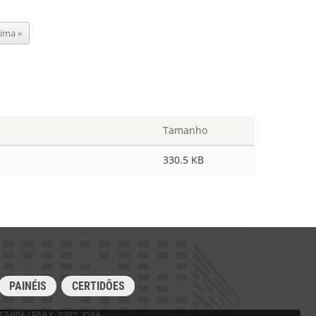
tima
tima »
gina
Tamanho
330.5 KB
PAINÉIS
CERTIDÕES
017-906 | PABX: 3292‑3266