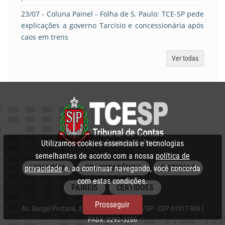
23/07
- Coluna Painel - Folha de S. Paulo: TCE-SP pede
explicações a governo Tarcísio e concessionária após
caos em trens
Ver todas
Utilizamos cookies essenciais e tecnologias
semelhantes de acordo com a nossa
política de
OUVIDORIA
TRANSPARÊNCIA
SISTEMAS
privacidade
e, ao continuar navegando, você concorda
com estas condições.
PAINÉIS
CERTIDÕES
Prosseguir
Av. Rangel Pestana, 315 - Centro, São Paulo/SP - CEP 01017-906 |
PABX: 3292‑3266