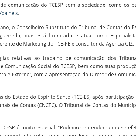
s de comunicação do TCESP com a sociedade, como os pa
/paineis
.
no, o Conselheiro Substituto do Tribunal de Contas do E
gueiredo, que está licenciado e atua como Especialis
Gerente de Marketing do TCE-PE e consultor da Agência GIZ.
tégias relativas ao trabalho de comunicação dos Tribuna
 de Comunicação Social do TCESP, bem como suas produçõ
role Externo', com a apresentação do Diretor de Comunic
s do Estado do Espírito Santo (TCE-ES) após participação 
nais de Contas (CNCTC). O Tribunal de Contas do Municíp
 o TCESP é muito especial. "Pudemos entender como se efet
 é importante colocarmos como foco a comunicação pa