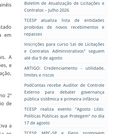
Boletim de Atualização de Licitações e
inéis
Contratos – Julho 2026
TCESP atualiza lista de entidades
stado
proibidas de novos recebimentos e
repasses
ta em
Inscrições para curso ‘Lei de Licitações
e Contratos Administrativos" seguem
is. A
até dia 9 de agosto
es, e
ARTIGO: Credenciamento - utilidade,
ação,
limites e riscos
PodContas recebe Auditor de Controle
Externo para debater governança
no 2º
pública sistêmica e primeira infância
io de
TCESP realiza evento "Agosto Lilás:
Políticas Públicas que Protegem" no dia
17 de agosto
iva a
TCESP, MPC-SP e Fiesp promovem
ra os