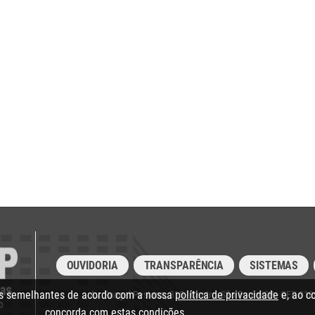
OUVIDORIA
TRANSPARÊNCIA
SISTEMAS
ias semelhantes de acordo com a nossa
política de privacidade
e, ao c
Av. Rangel Pestana, 315 - Centro, São Paulo/SP - CEP 01
concorda com estas condições.