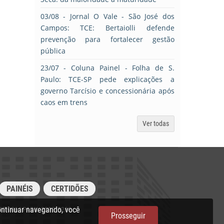
03/08
- Jornal O Vale - São José dos
Campos: TCE: Bertaiolli defende
prevenção para fortalecer gestão
pública
23/07
- Coluna Painel - Folha de S.
Paulo: TCE-SP pede explicações a
governo Tarcísio e concessionária após
caos em trens
Ver todas
PAINÉIS
CERTIDÕES
ontinuar navegando, você
017-906 | PABX: 3292‑3266
Prosseguir