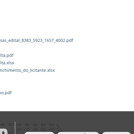
sas_edital_8383_5923_1657_4002.pdf
lta.pdf
ta.xlsx
chimento_do_licitante.xlsx
no.pdf