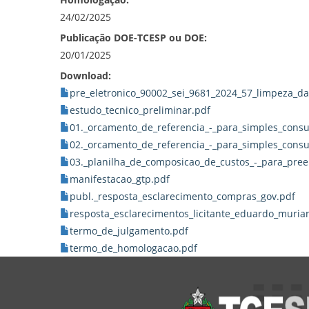
24/02/2025
Publicação DOE-TCESP ou DOE:
20/01/2025
Download:
pre_eletronico_90002_sei_9681_2024_57_limpeza_da
estudo_tecnico_preliminar.pdf
01._orcamento_de_referencia_-_para_simples_consu
02._orcamento_de_referencia_-_para_simples_consul
03._planilha_de_composicao_de_custos_-_para_preen
manifestacao_gtp.pdf
publ._resposta_esclarecimento_compras_gov.pdf
resposta_esclarecimentos_licitante_eduardo_muria
termo_de_julgamento.pdf
termo_de_homologacao.pdf