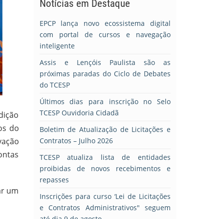
Notícias em Destaque
EPCP lança novo ecossistema digital
com portal de cursos e navegação
inteligente
Assis e Lençóis Paulista são as
próximas paradas do Ciclo de Debates
do TCESP
Últimos dias para inscrição no Selo
TCESP Ouvidoria Cidadã
dição
os do
Boletim de Atualização de Licitações e
vação
Contratos – Julho 2026
ontas
TCESP atualiza lista de entidades
proibidas de novos recebimentos e
repasses
ar um
Inscrições para curso ‘Lei de Licitações
e Contratos Administrativos" seguem
até dia 9 de agosto