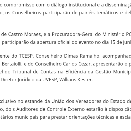
o compromisso com o diálogo institucional e a disseminaç
, os Conselheiros participarão de painéis temáticos e de
a de Castro Moraes, e a Procuradora-Geral do Ministério Pú
 participarão da abertura oficial do evento no dia 15 de jun
residente do TCESP, Conselheiro Dimas Ramalho, acompanha
Bertaiolli, e do Conselheiro Carlos Cezar, apresentarão o p
 do Tribunal de Contas na Eficiência da Gestão Municipa
iretor Jurídico da UVESP, Willians Kester.
xclusivo no estande da União dos Vereadores do Estado d
o, dois Auditores de Controle Externo estarão à disposiçã
etários municipais para prestar orientações técnicas e escl