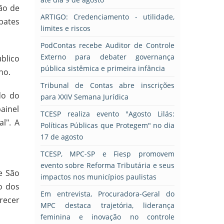
ão de
ARTIGO: Credenciamento - utilidade,
bates
limites e riscos
PodContas recebe Auditor de Controle
Externo para debater governança
blico
pública sistêmica e primeira infância
ho.
Tribunal de Contas abre inscrições
do do
para XXIV Semana Jurídica
ainel
TCESP realiza evento "Agosto Lilás:
l". A
Políticas Públicas que Protegem" no dia
17 de agosto
TCESP, MPC-SP e Fiesp promovem
evento sobre Reforma Tributária e seus
e São
impactos nos municípios paulistas
o dos
Em entrevista, Procuradora-Geral do
arecer
MPC destaca trajetória, liderança
feminina e inovação no controle