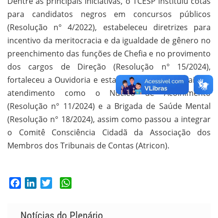
Dentre as principais iniciativas, o TCESP instituiu cotas
para candidatos negros em concursos públicos
(Resolução n° 4/2022), estabeleceu diretrizes para
incentivo da meritocracia e da igualdade de gênero no
preenchimento das funções de Chefia e no provimento
dos cargos de Direção (Resolução n° 15/2024),
fortaleceu a Ouvidoria e estabeleceu outros canais de
atendimento como o Núcleo de Acolhimento
(Resolução n° 11/2024) e a Brigada de Saúde Mental
(Resolução n° 18/2024), assim como passou a integrar
o Comitê Consciência Cidadã da Associação dos
Membros dos Tribunais de Contas (Atricon).
Facebook
LinkedIn
Twitter
WhatsApp
Notícias do Plenário