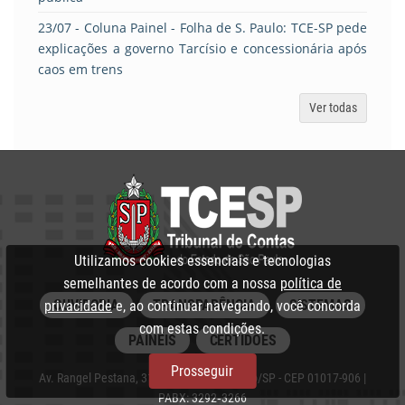
23/07
- Coluna Painel - Folha de S. Paulo: TCE-SP pede
explicações a governo Tarcísio e concessionária após
caos em trens
Ver todas
Utilizamos cookies essenciais e tecnologias
semelhantes de acordo com a nossa
política de
OUVIDORIA
TRANSPARÊNCIA
SISTEMAS
privacidade
e, ao continuar navegando, você concorda
com estas condições.
PAINÉIS
CERTIDÕES
Prosseguir
Av. Rangel Pestana, 315 - Centro, São Paulo/SP - CEP 01017-906 |
PABX: 3292‑3266