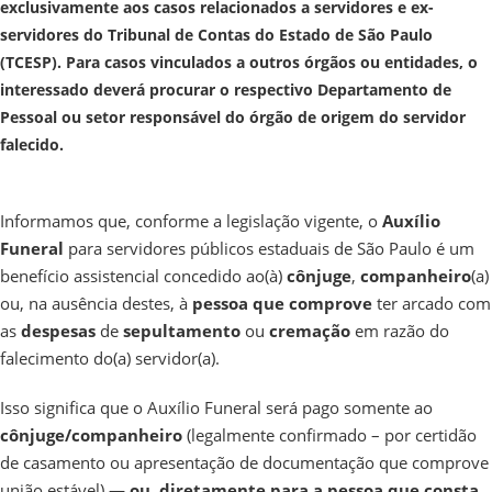
exclusivamente aos casos relacionados a servidores e ex-
servidores do Tribunal de Contas do Estado de São Paulo
(TCESP). Para casos vinculados a outros órgãos ou entidades, o
interessado deverá procurar o respectivo Departamento de
Pessoal ou setor responsável do órgão de origem do servidor
falecido.
Informamos que, conforme a legislação vigente, o
Auxílio
Funeral
para servidores públicos estaduais de São Paulo é um
benefício assistencial concedido ao(à)
cônjuge
,
companheiro
(a)
ou, na ausência destes, à
pessoa
que
comprove
ter arcado com
as
despesas
de
sepultamento
ou
cremação
em razão do
falecimento do(a) servidor(a).
Isso significa que o Auxílio Funeral será pago somente ao
cônjuge/companheiro
(legalmente confirmado – por certidão
de casamento ou apresentação de documentação que comprove
união estável) —
ou, diretamente para a pessoa que consta