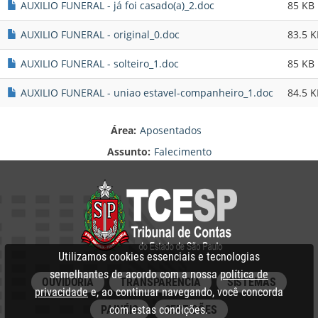
AUXILIO FUNERAL - já foi casado(a)_2.doc
85 KB
AUXILIO FUNERAL - original_0.doc
83.5 K
AUXILIO FUNERAL - solteiro_1.doc
85 KB
AUXILIO FUNERAL - uniao estavel-companheiro_1.doc
84.5 K
Área:
Aposentados
Assunto:
Falecimento
Utilizamos cookies essenciais e tecnologias
semelhantes de acordo com a nossa
política de
OUVIDORIA
TRANSPARÊNCIA
SISTEMAS
privacidade
e, ao continuar navegando, você concorda
com estas condições.
PAINÉIS
CERTIDÕES