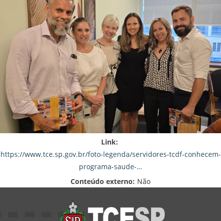
Link:
https://www.tce.sp.gov.br/foto-legenda/servidores-tcdf-conhecem-
programa-saude-…
Conteúdo externo:
Não