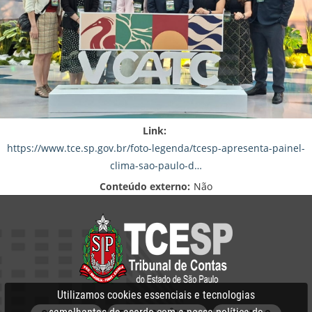
Link:
https://www.tce.sp.gov.br/foto-legenda/tcesp-apresenta-painel-
clima-sao-paulo-d…
Conteúdo externo:
Não
Utilizamos cookies essenciais e tecnologias