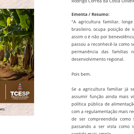
Rodrigo Corrêa da Costa Olivei
Ementa / Resumo:
"A agricultura familiar, longe
brasileiro, ocupa posição de i
assim o é não por benevolência
passou a reconhecê-la como s
permanência das famílias 
desenvolvimento regional.
Pois bem.
Se a agricultura familiar já 
assumir função ainda mais vi
política pública de alimentação
com a regulamentação mais re
de ser compreendida como si
passando a ser vista como 
sentido mais amplo.