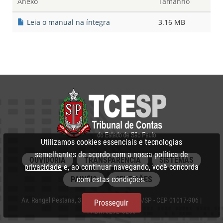
Anexo
Tamanho
Leia o manual na íntegra
3.16 MB
Utilizamos cookies essenciais e tecnologias
semelhantes de acordo com a nossa
política de
OUVIDORIA
TRANSPARÊNCIA
SISTEMAS
privacidade
e, ao continuar navegando, você concorda
PAINÉIS
CERTIDÕES
com estas condições.
Av. Rangel Pestana, 315 - Centro, São Paulo/SP - CEP 01017-906 |
Prosseguir
PABX: 3292‑3266