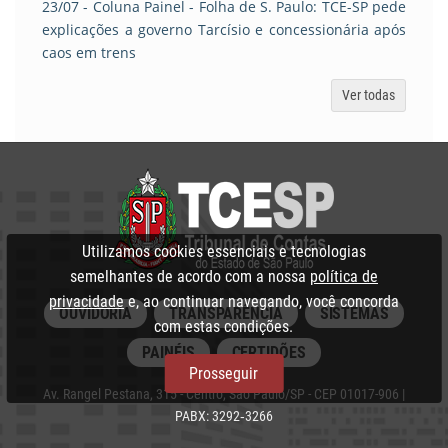
23/07
- Coluna Painel - Folha de S. Paulo: TCE-SP pede
explicações a governo Tarcísio e concessionária após
caos em trens
Ver todas
Utilizamos cookies essenciais e tecnologias
semelhantes de acordo com a nossa
política de
privacidade
e, ao continuar navegando, você concorda
OUVIDORIA
TRANSPARÊNCIA
SISTEMAS
com estas condições.
PAINÉIS
CERTIDÕES
Prosseguir
Av. Rangel Pestana, 315 - Centro, São Paulo/SP - CEP 01017-906 |
PABX: 3292‑3266