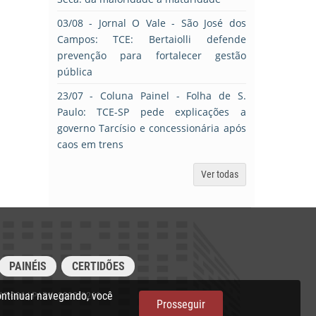
03/08
- Jornal O Vale - São José dos
Campos: TCE: Bertaiolli defende
prevenção para fortalecer gestão
pública
23/07
- Coluna Painel - Folha de S.
Paulo: TCE-SP pede explicações a
governo Tarcísio e concessionária após
caos em trens
Ver todas
PAINÉIS
CERTIDÕES
ontinuar navegando, você
017-906 | PABX: 3292‑3266
Prosseguir