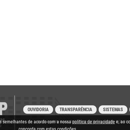
OUVIDORIA
TRANSPARÊNCIA
SISTEMAS
ias semelhantes de acordo com a nossa
política de privacidade
e, ao c
Av. Rangel Pestana, 315 - Centro, São Paulo/SP - CEP 01
concorda com estas condições.