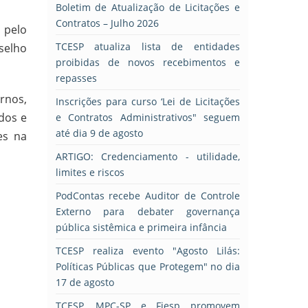
Boletim de Atualização de Licitações e
Contratos – Julho 2026
 pelo
TCESP atualiza lista de entidades
selho
proibidas de novos recebimentos e
repasses
rnos,
Inscrições para curso ‘Lei de Licitações
ados e
e Contratos Administrativos" seguem
até dia 9 de agosto
es na
ARTIGO: Credenciamento - utilidade,
limites e riscos
PodContas recebe Auditor de Controle
Externo para debater governança
pública sistêmica e primeira infância
TCESP realiza evento "Agosto Lilás:
Políticas Públicas que Protegem" no dia
17 de agosto
TCESP, MPC-SP e Fiesp promovem