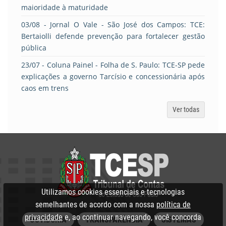
maioridade à maturidade
03/08
- Jornal O Vale - São José dos Campos: TCE:
Bertaiolli defende prevenção para fortalecer gestão
pública
23/07
- Coluna Painel - Folha de S. Paulo: TCE-SP pede
explicações a governo Tarcísio e concessionária após
caos em trens
Ver todas
Utilizamos cookies essenciais e tecnologias
semelhantes de acordo com a nossa
política de
privacidade
e, ao continuar navegando, você concorda
OUVIDORIA
TRANSPARÊNCIA
SISTEMAS