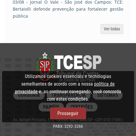
03/08
- Jornal O Vale - São José dos Campos: TCE:
Bertaiolli defende prevenção para fortalecer gestão
pública
Ver todas
Utilizamos cookies essenciais e tecnologias
semelhantes de acordo com a nossa
política de
privacidade
e, ao continuar navegando, você concorda
OUVIDORIA
TRANSPARÊNCIA
SISTEMAS
com estas condições.
PAINÉIS
CERTIDÕES
Prosseguir
Av. Rangel Pestana, 315 - Centro, São Paulo/SP - CEP 01017-906 |
PABX: 3292‑3266