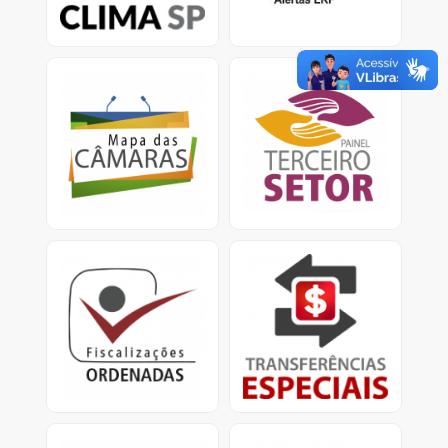
climáticas.
Mapa das Câmaras
Painel Terceiro Setor
Informações sobre Gasto
A plataforma apresenta
com pessoal e custeio
dados e informações
no Legislativo nos
sobre os ajustes com
municípios.
entidades do Terceiro
Setor.
Fiscalizações Ordenadas
Transferências Especiais
Relatórios consolidados
Apresenta informações
para divulgação
detalhadas sobre as
de resultados e
transferências especiais,
providências cabíveis.
conhecidas como
emendas pix.<
Obras Paralisadas
Mapa da Dívida Ativa