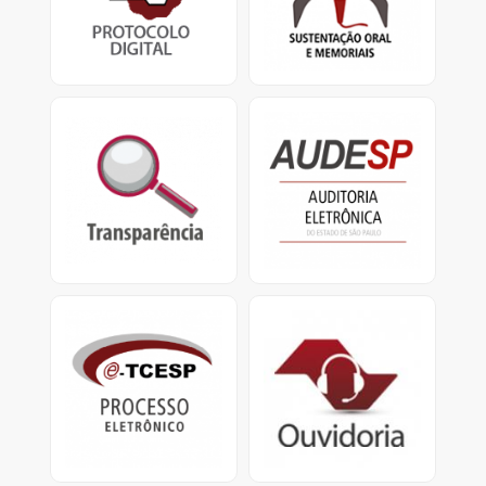
TCESP.
defensores
e apresentação de
memoriais.
Transparência
Audesp
Portal da Transparência
O Sistema de Auditoria
do TCESP e Portal da
Eletrônica visa coletar
Transparência Municipal
dados das entidades
jurisdicionadas.
e-TCESP
Ouvidoria
Sistema de Processo
Ouvidoria do
Eletrônico
TCESP: Central de
Atendimento
0800.800.7575