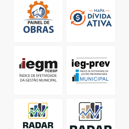
Mapa virtual que
Ferramenta traz dados
permite que o cidadão
sobre os esforços dos
verifique obras em
municípios para
atraso e/ou paralisadas.
recuperar valores
devidos ao erário.<
IEGM
IEG-Prev Municipal:
Índice de Efetividade da
Índice de Efetividade da
Gestão Previdenciária
Gestão Municipal -
Dados e Relatórios
Previdência Municipal -
dados dos Municípios
com RPPS ativo
Radar nacional dos
Radar dos investimentos
investimentos dos RPPS
dos RPPS-SP
Consolidação dos
Painel de investimentos
investimentos dos RPPS
dos Regimes Próprios de