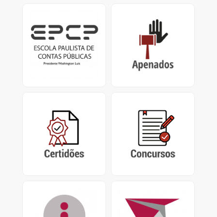
EPCP
Apenados
Escola Paulista de
Impedimentos de
Contas Públicas
Contrato / Licitação,
Presidente Washington
Certificado de
Luís.
Apenamento e
Impedimento de
Repasse
Certidões
Concursos
Certidão Negativa de
Concursos encerrados,
Contas Julgadas
em andamento e
Irregulares e Certidão de
abertos do Tribunal de
Tempo de Contribuição
Contas do Estado de São
Paulo
Acesso à Informação
PUSH
Pedidos de Acesso nos
Sistema de