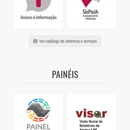
termos da Lei nº
Acompanhamento e
12.527/2011
Notificações de
relatórios, processos e
comunicados
Ver catálogo de sistemas e serviços
PAINÉIS
Painel Clima SP
Visor
Painel com dados de
Visão Social de
como os Municípios
Relatórios de Alertas
estão se preparando
LRF.
para as mudanças