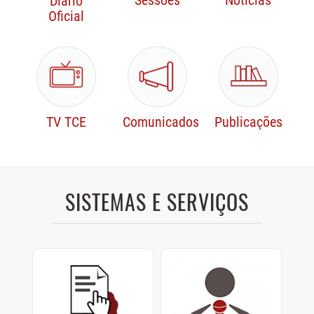
Sessões
Notícias
Diário
Oficial
TV TCE
Comunicados
Publicações
SISTEMAS E SERVIÇOS
Protocolo Digital
Sustentação Oral e
Memoriais
Cadastre e consulte
documentos enviados ao
Sustentações orais dos