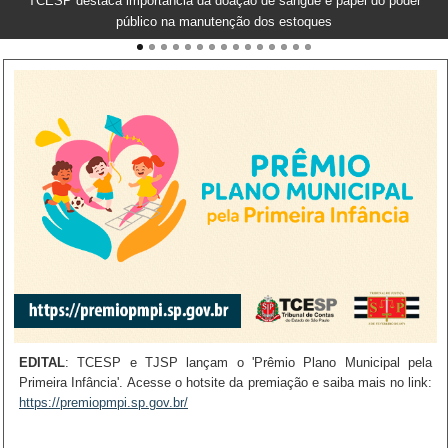
TCESP promoverá encontro de Formação de Conselheiros Municipais
TCESP destaca importância da doação de sangue e papel do poder
público na manutenção dos estoques
do FUNDEB e de Saúde
EDITAL
AGOSTO LILÁS:
HOMENAGEM:
VISITA:
EVENTO:
PARTICIPE:
: TCESP e TJSP lançam o 'Prêmio Plano Municipal pela
Primeira Infância'. Acesse o hotsite da premiação e saiba mais no link:
https://premiopmpi.sp.gov.br/
https://go.tce.sp.gov.br/vim5d9