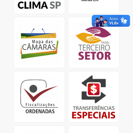
climáticas.
Mapa das Câmaras
Painel Terceiro Setor
Informações sobre Gasto
A plataforma apresenta
com pessoal e custeio
dados e informações
no Legislativo nos
sobre os ajustes com
municípios.
entidades do Terceiro
Setor.
Fiscalizações Ordenadas
Transferências Especiais
Relatórios consolidados
Apresenta informações
para divulgação
detalhadas sobre as
de resultados e
transferências especiais,
providências cabíveis.
conhecidas como
emendas pix.<
Obras Paralisadas
Mapa da Dívida Ativa