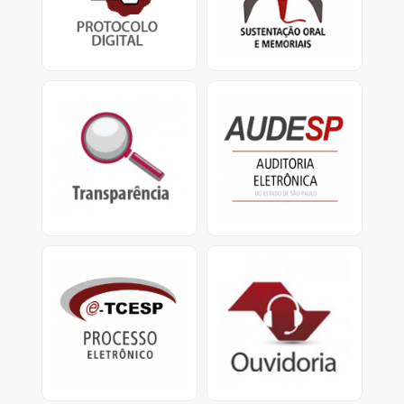
TCESP.
defensores
e apresentação de
memoriais.
Transparência
Audesp
Portal da Transparência
O Sistema de Auditoria
do TCESP e Portal da
Eletrônica visa coletar
Transparência Municipal
dados das entidades
jurisdicionadas.
e-TCESP
Ouvidoria
Sistema de Processo
Ouvidoria do
Eletrônico
TCESP: Central de
Atendimento
0800.800.7575