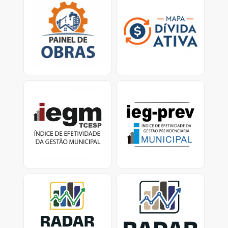
Mapa virtual que
Ferramenta traz dados
permite que o cidadão
sobre os esforços dos
verifique obras em
municípios para
atraso e/ou paralisadas.
recuperar valores
devidos ao erário.<
IEGM
IEG-Prev Municipal:
Índice de Efetividade da
Índice de Efetividade da
Gestão Previdenciária
Gestão Municipal -
Dados e Relatórios
Previdência Municipal -
dados dos Municípios
com RPPS ativo
Radar nacional dos
Radar dos investimentos
investimentos dos RPPS
dos RPPS-SP
Consolidação dos
Painel de investimentos
investimentos dos RPPS
dos Regimes Próprios de