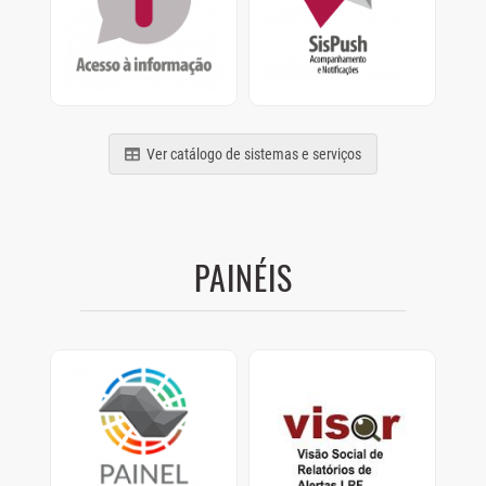
termos da Lei nº
Acompanhamento e
12.527/2011
Notificações de
relatórios, processos e
comunicados
Ver catálogo de sistemas e serviços
PAINÉIS
Painel Clima SP
Visor
Painel com dados de
Visão Social de
como os Municípios
Relatórios de Alertas
estão se preparando
LRF.
para as mudanças