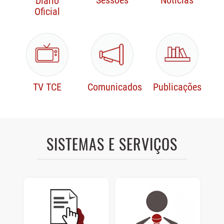
Sessões
Notícias
Diário
Oficial
TV TCE
Comunicados
Publicações
SISTEMAS E SERVIÇOS
Protocolo Digital
Sustentação Oral e
Memoriais
Cadastre e consulte
documentos enviados ao
Sustentações orais dos