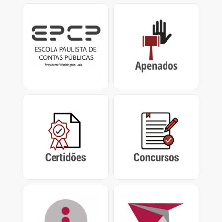
EPCP
Apenados
Escola Paulista de
Impedimentos de
Contas Públicas
Contrato / Licitação,
Presidente Washington
Certificado de
Luís.
Apenamento e
Impedimento de
Repasse
Certidões
Concursos
Certidão Negativa de
Concursos encerrados,
Contas Julgadas
em andamento e
Irregulares e Certidão de
abertos do Tribunal de
Tempo de Contribuição
Contas do Estado de São
Paulo
Acesso à Informação
PUSH
Pedidos de Acesso nos
Sistema de